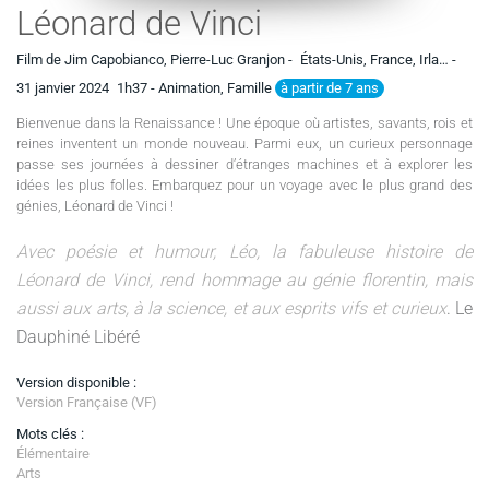
Léonard de Vinci
Film de Jim Capobianco, Pierre-Luc Granjon -
États-Unis, France, Irla… -
à partir de 7 ans
31 janvier 2024
1h37
- Animation, Famille
Bienvenue dans la Renaissance ! Une époque où artistes, savants, rois et
reines inventent un monde nouveau. Parmi eux, un curieux personnage
passe ses journées à dessiner d’étranges machines et à explorer les
idées les plus folles. Embarquez pour un voyage avec le plus grand des
génies, Léonard de Vinci !
Avec poésie et humour, Léo, la fabuleuse histoire de
Léonard de Vinci, rend hommage au génie florentin, mais
aussi aux arts, à la science, et aux esprits vifs et curieux
. Le
Dauphiné Libéré
Version disponible :
Version Française (VF)
Mots clés :
Élémentaire
Arts