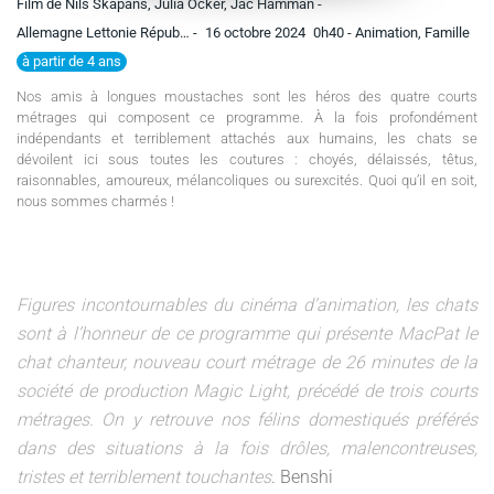
Film de Nils Skapans, Julia Ocker, Jac Hamman -
Allemagne Lettonie Répub… -
16 octobre 2024
0h40
- Animation, Famille
à partir de 4 ans
Nos amis à longues moustaches sont les héros des quatre courts
métrages qui composent ce programme. À la fois profondément
indépendants et terriblement attachés aux humains, les chats se
dévoilent ici sous toutes les coutures : choyés, délaissés, têtus,
raisonnables, amoureux, mélancoliques ou surexcités. Quoi qu’il en soit,
nous sommes charmés !
Figures incontournables du cinéma d’animation, les chats
sont à l’honneur de ce programme qui présente MacPat le
chat chanteur, nouveau court métrage de 26 minutes de la
société de production Magic Light, précédé de trois courts
métrages. On y retrouve nos félins domestiqués préférés
dans des situations à la fois drôles, malencontreuses,
tristes et terriblement touchantes
. Benshi