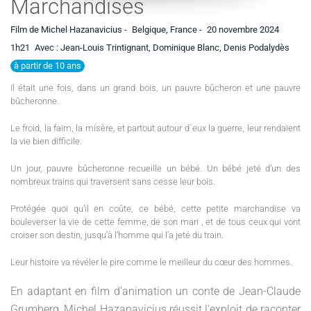
Marchandises
Film de Michel Hazanavicius -
Belgique, France -
20 novembre 2024
1h21
Avec : Jean-Louis Trintignant, Dominique Blanc, Denis Podalydès
à partir de 10 ans
Il était une fois, dans un grand bois, un pauvre bûcheron et une pauvre
bûcheronne.
Le froid, la faim, la misère, et partout autour d´eux la guerre, leur rendaient
la vie bien difficile.
Un jour, pauvre bûcheronne recueille un bébé. Un bébé jeté d’un des
nombreux trains qui traversent sans cesse leur bois.
Protégée quoi qu’il en coûte, ce bébé, cette petite marchandise va
bouleverser la vie de cette femme, de son mari , et de tous ceux qui vont
croiser son destin, jusqu’à l’homme qui l’a jeté du train.
Leur histoire va révéler le pire comme le meilleur du cœur des hommes.
En adaptant en film d’animation un conte de Jean-Claude
Grumberg, Michel Hazanavicius réussit l’exploit de raconter