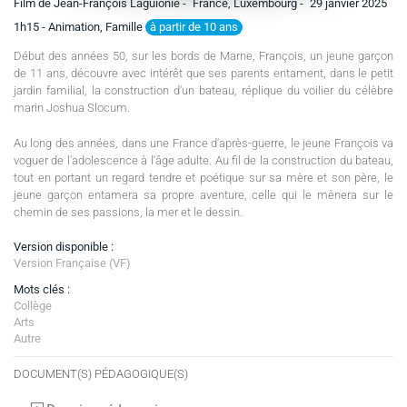
Film de Jean-François Laguionie -
France, Luxembourg -
29 janvier 2025
à partir de 10 ans
1h15
- Animation, Famille
Début des années 50, sur les bords de Marne, François, un jeune garçon
de 11 ans, découvre avec intérêt que ses parents entament, dans le petit
jardin familial, la construction d'un bateau, réplique du voilier du célèbre
marin Joshua Slocum.
Au long des années, dans une France d'après-guerre, le jeune François va
voguer de l'adolescence à l'âge adulte. Au fil de la construction du bateau,
tout en portant un regard tendre et poétique sur sa mère et son père, le
jeune garçon entamera sa propre aventure, celle qui le mènera sur le
chemin de ses passions, la mer et le dessin.
Version disponible :
Version Française (VF)
Mots clés :
Collège
Arts
Autre
DOCUMENT(S) PÉDAGOGIQUE(S)